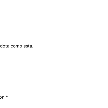
cdota como esta.
con
*