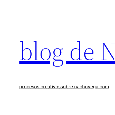
Saltar
al
contenido
blog de 
procesos creativos
sobre nachovega.com