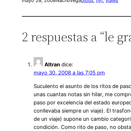
mayo 28, 2008
Nachovega
blogs
, 
nyt
, 
viajes
2 respuestas a “le g
Altran
dice:
mayo 30, 2008 a las 7:05 pm
Suculento el asunto de los ritos de pas
unas cuantas notas sin hilar, me compr
paso por excelencia del estado europeo
conllevaba siempre un viaje). El trasfon
de un viaje) supone un cambio categorial
condición. Como rito de paso, no obstan