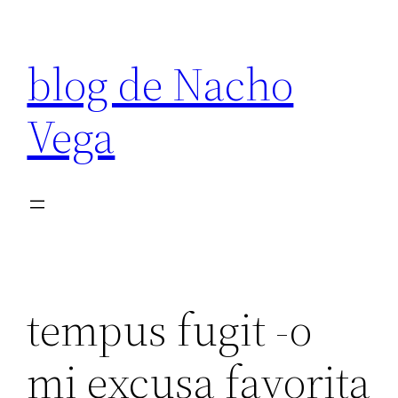
Saltar
al
blog de Nacho
contenido
Vega
tempus fugit -o
mi excusa favorita