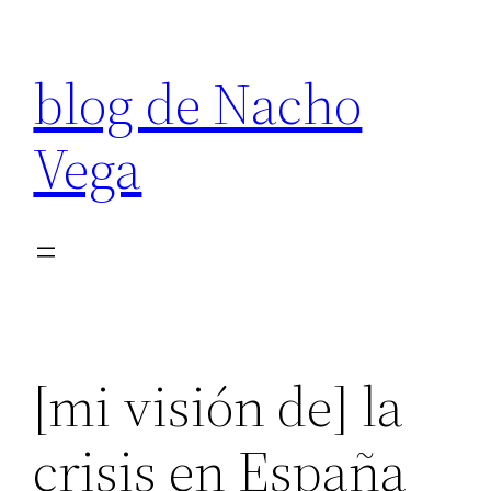
Saltar
al
blog de Nacho
contenido
Vega
[mi visión de] la
crisis en España