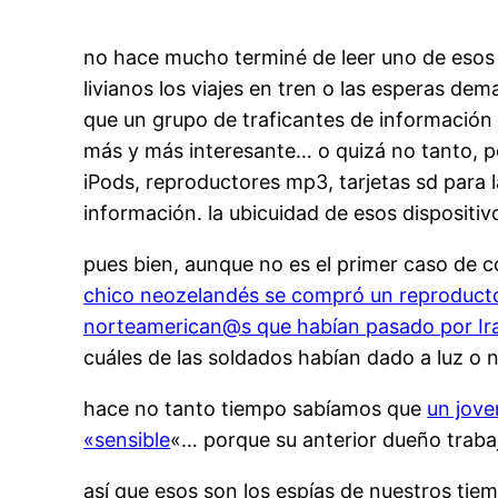
no hace mucho terminé de leer uno de esos i
livianos los viajes en tren o las esperas dem
que un grupo de traficantes de información 
más y más interesante… o quizá no tanto, pe
iPods, reproductores mp3, tarjetas sd para l
información. la ubicuidad de esos dispositiv
pues bien, aunque no es el primer caso de c
chico neozelandés se compró un reproduct
norteamerican@s que habían pasado por Ira
cuáles de las soldados habían dado a luz o
hace no tanto tiempo sabíamos que
un jove
«sensible
«… porque su anterior dueño trabaj
así que esos son los espías de nuestros t