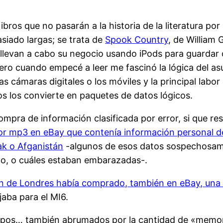
bros que no pasarán a la historia de la literatura p
asiado largas; se trata de
Spook Country
, de William
llevan a cabo su negocio usando iPods para guardar c
ro cuando empecé a leer me fascinó la lógica del as
as cámaras digitales o los móviles y la principal labo
os los convierte en paquetes de datos lógicos.
ompra de información clasificada por error, si que re
or mp3 en eBay que contenía información personal 
k o Afganistán
-algunos de esos datos sospechosame
 no, o cuáles estaban embarazadas-.
n de Londres había comprado, también en eBay, una c
aba para el MI6.
iempos… también abrumados por la cantidad de «memo