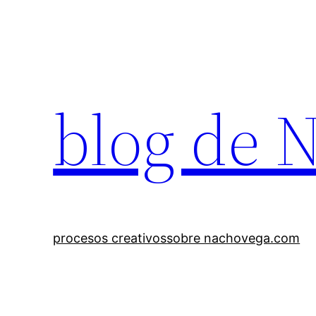
Saltar
al
contenido
blog de 
procesos creativos
sobre nachovega.com