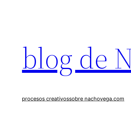
Saltar
al
contenido
blog de 
procesos creativos
sobre nachovega.com