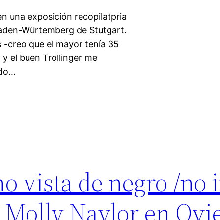
en una exposición recopilatpria
 Baden-Würtemberg de Stutgart.
s -creo que el mayor tenía 35
 y el buen Trollinger me
ado…
 no vista de negro /no 
: Molly Naylor en Ovi