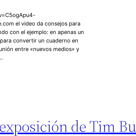
?v=C5ogApu4-
.com el video da consejos para
cando con el ejemplo: en apenas un
 para convertir un cuaderno en
a unión entre «nuevos medios» y
o…
la exposición de Tim B