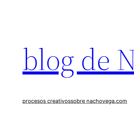
Saltar
al
contenido
blog de 
procesos creativos
sobre nachovega.com