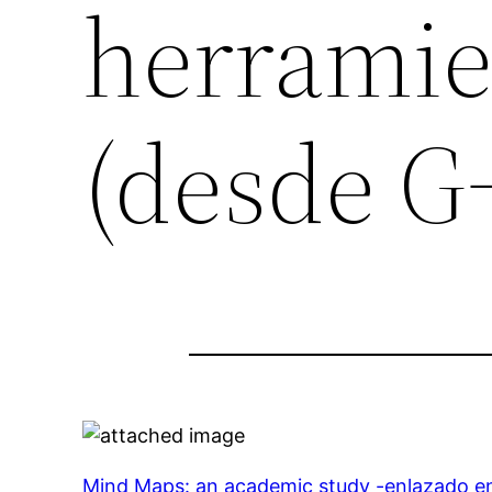
herramie
(desde G
Mind Maps: an academic study -enlazado en