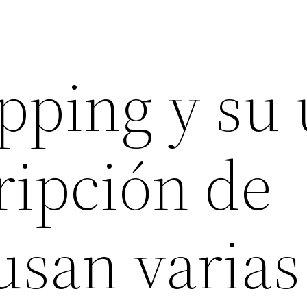
ping y su 
ripción de
usan varias