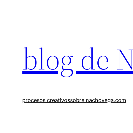
Saltar
al
contenido
blog de 
procesos creativos
sobre nachovega.com