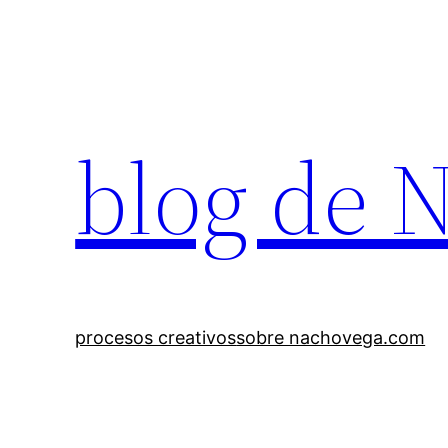
Saltar
al
contenido
blog de 
procesos creativos
sobre nachovega.com