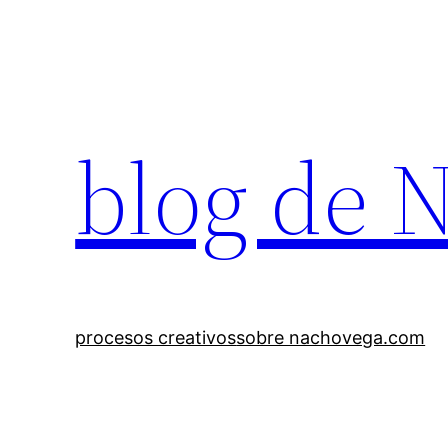
Saltar
al
contenido
blog de 
procesos creativos
sobre nachovega.com