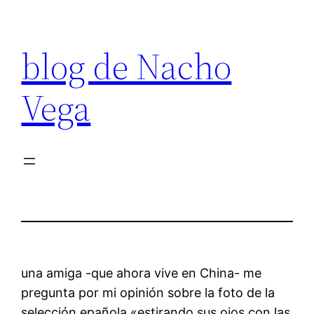
Saltar
al
blog de Nacho
contenido
Vega
una amiga -que ahora vive en China- me
pregunta por mi opinión sobre la foto de la
selección epañola «estirando sus ojos con las