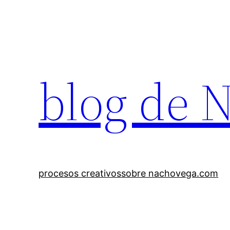
Saltar
al
contenido
blog de 
procesos creativos
sobre nachovega.com