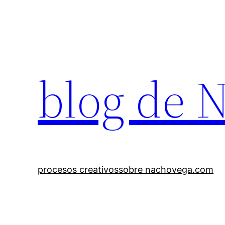
Saltar
al
contenido
blog de 
procesos creativos
sobre nachovega.com